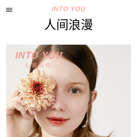
人间浪漫
INTO
心
YOU
慕
与
你