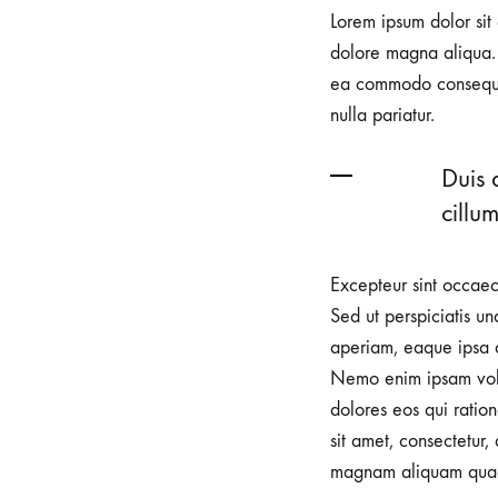
Lorem ipsum dolor sit 
In
dolore magna aliqua. 
ea commodo consequat.
nulla pariatur.
Konte
Duis 
Studi
cillu
FW20
Excepteur sint occaeca
Sed ut perspiciatis u
aperiam, eaque ipsa qu
2018
Nemo enim ipsam volup
年
dolores eos qui ratio
8
月
sit amet, consectetur
23
magnam aliquam quae
日