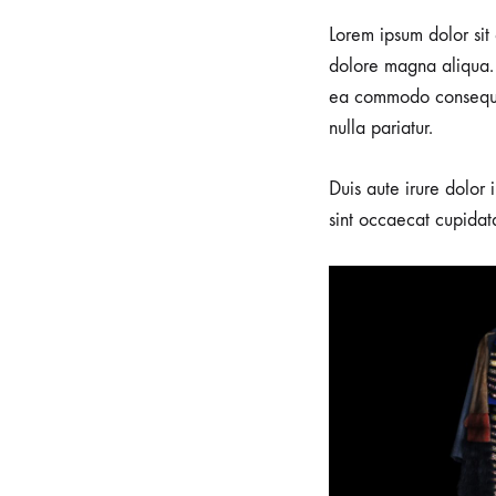
0
Lorem ipsum dolor sit 
分
享
dolore magna aliqua. 
ea commodo consequat.
FASHION
无
MONTH-
评
nulla pariatur.
READY
论
IN
KONTE
Duis aute irure dolor 
STUDIO
FW2017
sint occaecat cupidata