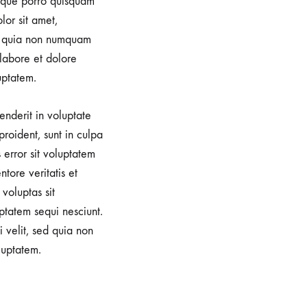
eque porro quisquam
lor sit amet,
sed quia non numquam
 labore et dolore
ptatem.
enderit in voluptate
proident, sunt in culpa
 error sit voluptatem
ore veritatis et
voluptas sit
ptatem sequi nesciunt.
 velit, sed quia non
luptatem.