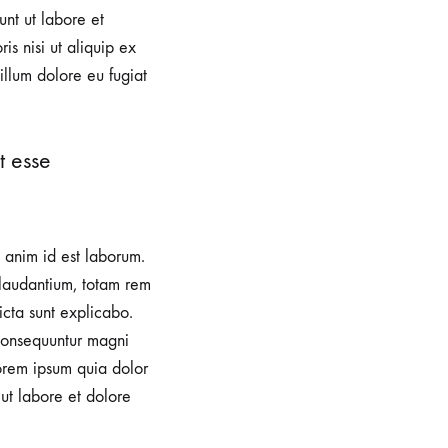
unt ut labore et
s nisi ut aliquip ex
illum dolore eu fugiat
t esse
t anim id est laborum.
 laudantium, totam rem
icta sunt explicabo.
 consequuntur magni
orem ipsum quia dolor
 ut labore et dolore