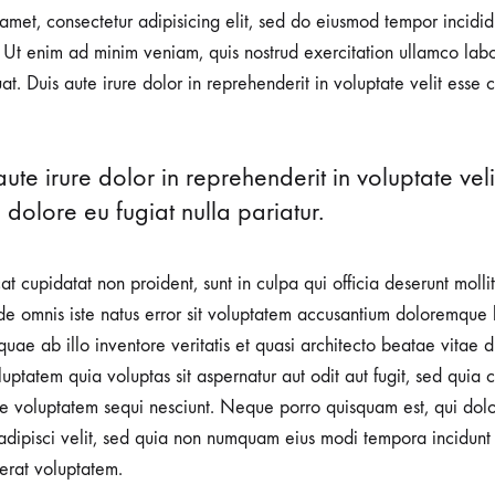
amet, consectetur adipisicing elit, sed do eiusmod tempor incidid
Ut enim ad minim veniam, quis nostrud exercitation ullamco labori
 Duis aute irure dolor in reprehenderit in voluptate velit esse c
aute irure dolor in reprehenderit in voluptate veli
o
m dolore eu fugiat nulla pariatur.
17
t cupidatat non proident, sunt in culpa qui officia deserunt molli
nde omnis iste natus error sit voluptatem accusantium doloremque
ae ab illo inventore veritatis et quasi architecto beatae vitae d
tatem quia voluptas sit aspernatur aut odit aut fugit, sed quia
ne voluptatem sequi nesciunt. Neque porro quisquam est, qui dol
, adipisci velit, sed quia non numquam eius modi tempora incidunt
rat voluptatem.