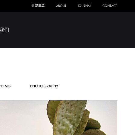
愿望清单
ABOUT
JOURNAL
CONTACT
我们
PPING
PHOTOGRAPHY