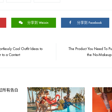
分享到 Weixin
分享到 Facebook
ortlessly Cool Outfit Ideas to
The Product You Need To Pul
 to a Contert
the No-Makeup
过所有告白