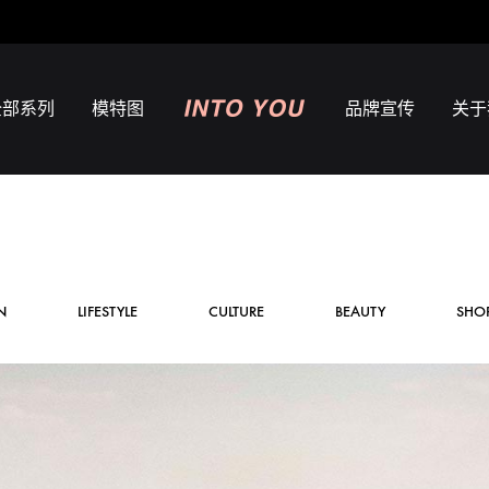
全部系列
模特图
品牌宣传
关于
INTO
心
YOU
慕
与
你
N
LIFESTYLE
CULTURE
BEAUTY
SHO