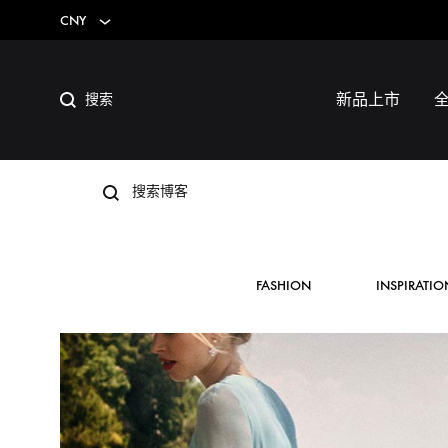
CNY
新品上市
SS2018
FASHION
INSPIRATIO
Dresses
Accessories
Footwear
Sweatshirt