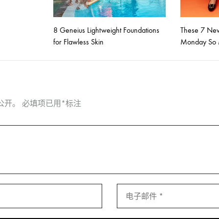
8 Geneius Lightweight Foundations
These 7 New
for Flawless Skin
Monday So 
公开。
必填项已用
*
标注