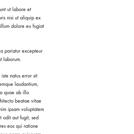
unt ut labore et
s nisi ut aliquip ex
illum dolore eu fugiat
lla pariatur excepteur
st laborum.
iste natus error sit
remque laudantium,
a quae ab illo
chitecto beatae vitae
nim ipsam voluptatem
 odit aut fugit, sed
es eos qui ratione