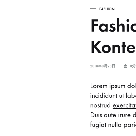
FASHION
Fashi
Konte
2018年8月23日
0
Fashi
Lorem ipsum dolo
incididunt ut l
nostrud
exercita
Month
Duis aute irure 
fugiat nulla pari
Read