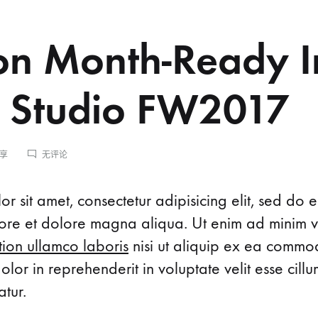
on Month-Ready I
 Studio FW2017
FASHION
分享
无评论
MONTH-
READY
IN
on
r sit amet, consectetur adipisicing elit, sed do
KONTE
abore et dolore magna aliqua. Ut enim ad minim 
STUDIO
FW2017
tion ullamco laboris
nisi ut aliquip ex ea commo
-
dolor in reprehenderit in voluptate velit esse cill
atur.
y