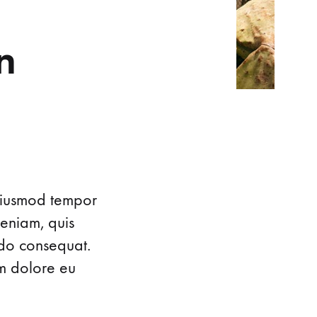
n
 eiusmod tempor
veniam, quis
do consequat.
um dolore eu