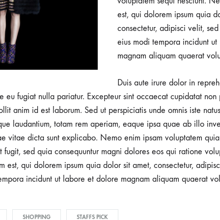
voluptatem sequi nesciunt. N
est, qui dolorem ipsum quia do
consectetur, adipisci velit, 
eius modi tempora incidunt ut
magnam aliquam quaerat volu
Duis aute irure dolor in repreh
re eu fugiat nulla pariatur. Excepteur sint occaecat cupidatat non 
ollit anim id est laborum. Sed ut perspiciatis unde omnis iste natus
e laudantium, totam rem aperiam, eaque ipsa quae ab illo invent
ae vitae dicta sunt explicabo. Nemo enim ipsam voluptatem quia 
ut fugit, sed quia consequuntur magni dolores eos qui ratione volu
est, qui dolorem ipsum quia dolor sit amet, consectetur, adipisci
mpora incidunt ut labore et dolore magnam aliquam quaerat vo
SHOPPING
STAFFS PICK