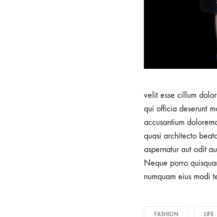
velit esse cillum dolo
qui officia deserunt m
accusantium doloremqu
quasi architecto beat
aspernatur aut odit a
Neque porro quisquam 
numquam eius modi te
FASHION
LIFE