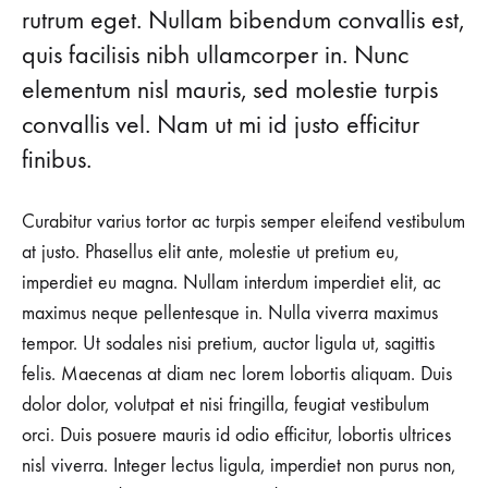
rutrum eget. Nullam bibendum convallis est,
Fashion
quis facilisis nibh ullamcorper in. Nunc
Week
elementum nisl mauris, sed molestie turpis
convallis vel. Nam ut mi id justo efficitur
Spring
finibus.
2018
Curabitur varius tortor ac turpis semper eleifend vestibulum
年
8
at justo. Phasellus elit ante, molestie ut pretium eu,
月
imperdiet eu magna. Nullam interdum imperdiet elit, ac
26
日
maximus neque pellentesque in. Nulla viverra maximus
tempor. Ut sodales nisi pretium, auctor ligula ut, sagittis
0
分
felis. Maecenas at diam nec lorem lobortis aliquam. Duis
享
dolor dolor, volutpat et nisi fringilla, feugiat vestibulum
GO
无
orci. Duis posuere mauris id odio efficitur, lobortis ultrices
BEHIND
评
THE
论
nisl viverra. Integer lectus ligula, imperdiet non purus non,
SCENES