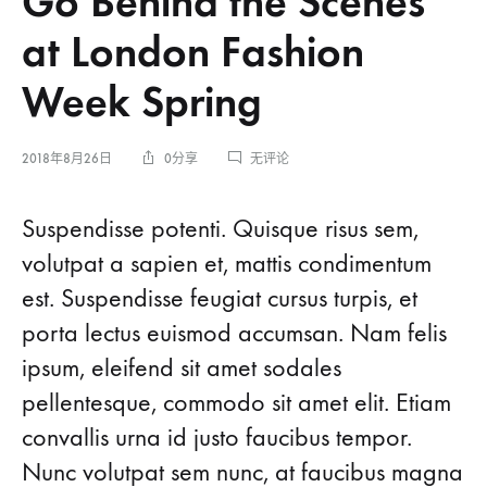
Go Behind the Scenes
at London Fashion
Week Spring
GO
2018年8月26日
0分享
无评论
BEHIND
THE
Go
SCENES
Suspendisse potenti. Quisque risus sem,
AT
volutpat a sapien et, mattis condimentum
LONDON
Behind
FASHION
est. Suspendisse feugiat cursus turpis, et
WEEK
SPRING
the
porta lectus euismod accumsan. Nam felis
ipsum, eleifend sit amet sodales
Scenes
pellentesque, commodo sit amet elit. Etiam
at
convallis urna id justo faucibus tempor.
Nunc volutpat sem nunc, at faucibus magna
London