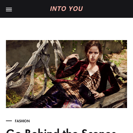
INTO
心
YOU
慕
与
你
FASHION