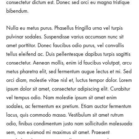
consectetur dictum est. Donec sed orci eu magna tristique
AT
LONDON
bibendum.
FASHION
WEEK
SPRING
Nulla eu metus purus. Phasellus fringilla urna vel turpis
pulvinar sodales. Suspendisse varius accumsan nunc sit
amet porttitor. Donec faucibus odio purus, vel convallis
tellus eleifend ac. Duis pellentesque dapibus turpis sagittis
consectetur. Aenean mollis, enim id faucibus volutpat, arcu
metus pharetra elit, sed fermentum augue lectus et mi. Sed
orci diam, molestie vitae nisl et, luctus tempor dolor. Lorem
ipsum dolor sit amet, consectetur adipiscing elit. Curabitur
vel tempus odio. Nam molestie ipsum sit amet enim
sodales, ac fermentum ex pretium. Etiam auctor fermentum
lacus, quis commodo massa. Vestibulum sit amet rutrum
odio, finibus condimentum justo nam sollicitudin malesuada
sem, non euismod mi maximus sit amet. Praesent